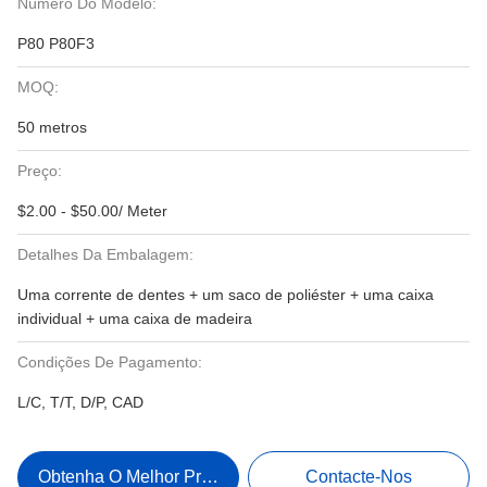
Número Do Modelo:
P80 P80F3
MOQ:
50 metros
Preço:
$2.00 - $50.00/ Meter
Detalhes Da Embalagem:
Uma corrente de dentes + um saco de poliéster + uma caixa
individual + uma caixa de madeira
Condições De Pagamento:
L/C, T/T, D/P, CAD
Obtenha O Melhor Preço
Contacte-Nos