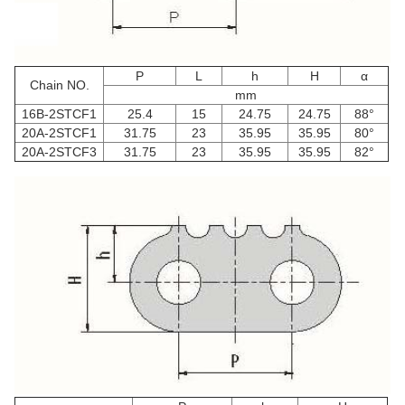
P
L
h
H
α
Chain NO.
mm
16B-2STCF1
25.4
15
24.75
24.75
88°
20A-2STCF1
31.75
23
35.95
35.95
80°
20A-2STCF3
31.75
23
35.95
35.95
82°