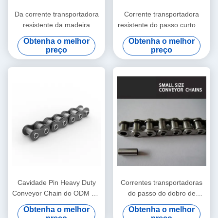
Da corrente transportadora
Corrente transportadora
resistente da madeira
resistente do passo curto do
serrada de P80 P80F3
aço carbono com rolo
Obtenha o melhor
Obtenha o melhor
corrente superior afiada do
superior
preço
preço
rolo
Cavidade Pin Heavy Duty
Correntes transportadoras
Conveyor Chain do ODM HP
do passo do dobro de
do OEM de aço inoxidável
C2060 C2080 com pinos
Obtenha o melhor
Obtenha o melhor
prolongados