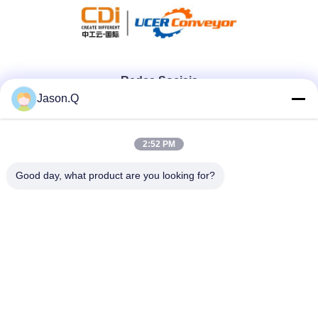
Redes Sociais
Jason.Q
Contato rápido
2:52 PM
Telefone
Good day, what product are you looking for?
86-23-86636683
E-mail
marketing@cdindustry.com
Endereço
14-26, 25o andar, edifício 1, Longhu Tianji, 88 Jinxi Street,
Xiantao Street, distrito de Yubei, Chongqing