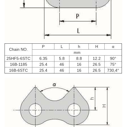
P
L
h
H
α
Chain NO.
mm
25HF5-6STC
6.35
5.8
8.8
12.2
90°
16B-1185
25.4
46
16
26.5
75°
16B-6STC
25.4
46
16
26.5
730,4°