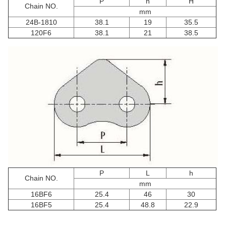
P
h
H
Chain NO.
mm
24B-1810
38.1
19
35.5
120F6
38.1
21
38.5
P
L
h
Chain NO.
mm
16BF6
25.4
46
30
16BF5
25.4
48.8
22.9