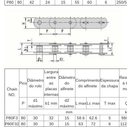
P80
80
42
24
15
55
60
6
250/
Largura
entre
Diâmetro
Resi
Diâmetro
Comprimento
Espessura
Pico
as
do
à 
do rolo
do alfinete
da chapa
placas
alfinete
m
Chain
internas
NO.
d1
d2
P
b1 min
L max
Lc max
T max
máximo
máximo
mm
k
P80F3
80
30
32
15
58.6
62.6
5
98
P80F32
80
30
30
15
63
72
6
112