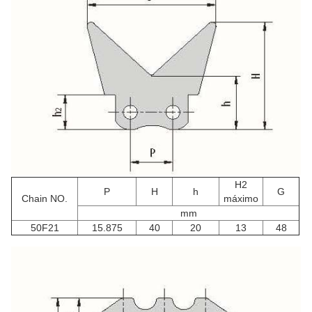
H2
P
H
h
G
Chain NO.
máximo
mm
50F21
15.875
40
20
13
48