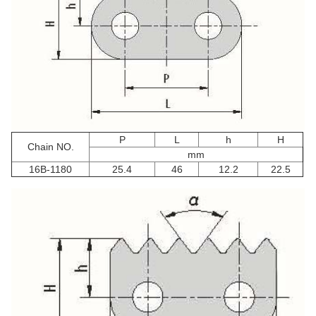
P
L
h
H
Chain NO.
mm
16B-1180
25.4
46
12.2
22.5