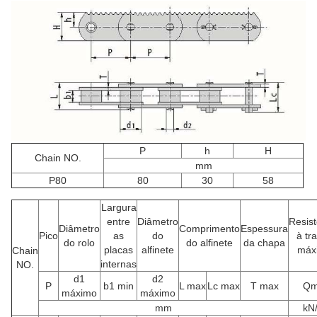
P
h
H
Chain NO.
mm
P80
80
30
58
Largura
entre
Diâmetro
Resist
Diâmetro
Comprimento
Espessura
Pico
as
do
à tr
do rolo
do alfinete
da chapa
placas
alfinete
máx
Chain
internas
NO.
d1
d2
P
b1 min
L max
Lc max
T max
Qm
máximo
máximo
mm
kN/