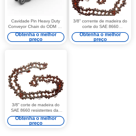
Cavidade Pin Heavy Duty
3/8" corrente de madeira do
Conveyor Chain do ODM HP
corte do SAE 8660
do OEM de aço inoxidável
resistentes das relações da
Obtenha o melhor
Obtenha o melhor
corrente transportadora 76
preço
preço
do passo
3/8" corte de madeira do
SAE 8660 resistentes das
relações da corrente
Obtenha o melhor
transportadora 76 do passo
preço