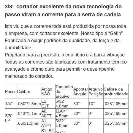
3/8" cortador excelente da nova tecnologia do
passo viram a corrente para a serra de cadeia
Isto viu que a corrente toda está produzida por nossa toda
a empresa, com cortador excelente. Nosso tipo é “Gelin”
Fabricado a exigir padrões da qualidade, da força e da
durabilidade.
Projetado para a precisão, o equilíbrio e a baixa vibração
Todas as correntes são fabricadas com tratamento térmico
avançado e cromo duro para permitir o desempenho
melhorado do cortador.
Tamanho
Artigo
Apontar
Arquivo
Calibre da
Passo
Calibre
do
NÃO.
Ângulo
Posição
profundidade
arquivo
E1,
5/32"
1/4"
.050"/1.3mm
30°
10°
.025"/.65mm
E1T
4.0mm
A0,
11/64"
.043"/1.1mm
30°
0°
.025"/.65mm
3/8"
A0FT
4.5mm
LP
A1,
5/32"
.050/1.3mm
30°
0°
.025"/.65mm
A1FT
4.0mm
B1, B2,