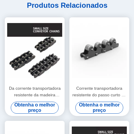
Produtos Relacionados
Da corrente transportadora
Corrente transportadora
resistente da madeira
resistente do passo curto do
serrada de P80 P80F3
aço carbono com rolo
Obtenha o melhor
Obtenha o melhor
corrente superior afiada do
superior
preço
preço
rolo