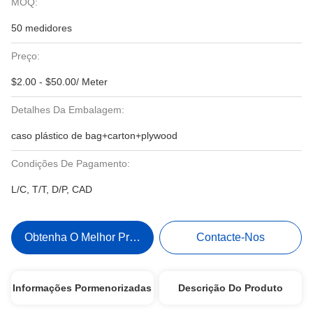
MOQ:
50 medidores
Preço:
$2.00 - $50.00/ Meter
Detalhes Da Embalagem:
caso plástico de bag+carton+plywood
Condições De Pagamento:
L/C, T/T, D/P, CAD
Obtenha O Melhor Preço
Contacte-Nos
Informações Pormenorizadas
Descrição Do Produto