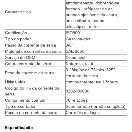
antiderrapante, dobrando-se,
forçado - refrigerar de ar,
Característica
punhos ajustáveis da altura,
único cilindro, punho
telescópico, outro
Certificação
ISO9001
Tipo do poder
Gasolina/gás
Passo da corrente da serra
3/8"
Material de correntes da serra
SAE 8660
Serviço do OEM
Disponível
Cor da corrente da serra
Natureza, azul
0.28kg/pc de 76links .325"
Peso da corrente da serra
corrente da serra
Última vida
continuamente uso 13hours
Código do HS da corrente da
8202400000
serra
Comprimento comum
76 relações
Tipo do cortador
Semi-formão (formão completo)
Pacote da corrente da serra
Carretéis ou laços
Especificação