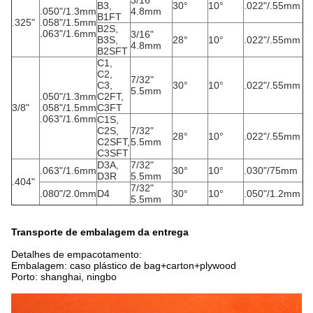
3/16"
B3,
30°
10°
.022"/.55mm
.050"/1.3mm
4.8mm
B1FT
.325"
.058"/1.5mm
B2S,
.063"/1.6mm
3/16"
B3S,
28°
10°
.022"/.55mm
4.8mm
B2SFT
C1,
C2,
7/32"
C3,
30°
10°
.022"/.55mm
5.5mm
.050"/1.3mm
C2FT,
3/8"
.058"/1.5mm
C3FT
.063"/1.6mm
C1S,
C2S,
7/32"
28°
10°
.022"/.55mm
C2SFT,
5.5mm
C3SFT
D3A,
7/32"
.063"/1.6mm
30°
10°
.030"/75mm
D3R
5.5mm
.404"
7/32"
.080"/2.0mm
D4
30°
10°
.050"/1.2mm
5.5mm
Transporte de embalagem da entrega
Detalhes de empacotamento:
Embalagem: caso plástico de bag+carton+plywood
Porto: shanghai, ningbo