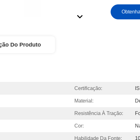
Obtenha
ção Do Produto
Certificação:
I
Material:
De
Resistência À Tração:
Fo
Cor:
N
Habilidade Da Fonte:
1