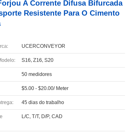
Forjou A Corrente Difusa Bifurcada
sporte Resistente Para O Cimento
a
rca:
UCERCONVEYOR
odelo:
S16, Z16, S20
50 medidores
$5.00 - $20.00/ Meter
trega:
45 dias do trabalho
e
L/C, T/T, D/P, CAD