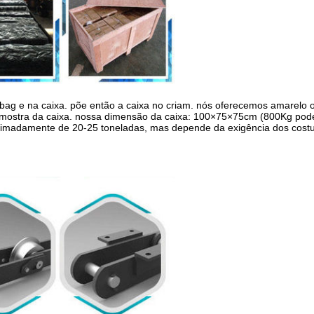
ag e na caixa. põe então a caixa no criam. nós oferecemos amarelo o
 amostra da caixa. nossa dimensão da caixa: 100×75×75cm (800Kg po
ximadamente de 20-25 toneladas, mas depende da exigência dos costu