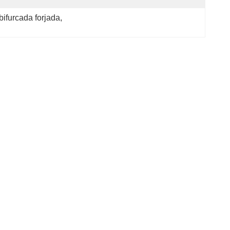
bifurcada forjada
, 