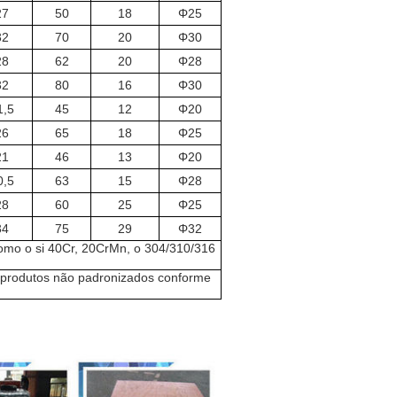
27
50
18
Φ25
32
70
20
Φ30
28
62
20
Φ28
32
80
16
Φ30
1,5
45
12
Φ20
26
65
18
Φ25
21
46
13
Φ20
0,5
63
15
Φ28
28
60
25
Φ25
34
75
29
Φ32
 como o si 40Cr, 20CrMn, o 304/310/316
s produtos não padronizados conforme