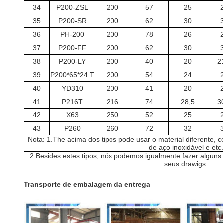
34
P200-ZSL
200
57
25
35
P200-SR
200
62
30
36
PH-200
200
78
26
37
P200-FF
200
62
30
38
P200-LY
200
40
20
2
39
P200*65*24.T
200
54
24
40
YD310
200
41
20
41
P216T
216
74
28,5
3
42
X63
250
52
25
43
P260
260
72
32
Nota: 1.The acima dos tipos pode usar o material diferente,
de aço inoxidável e etc.
2.Besides estes tipos, nós podemos igualmente fazer algun
seus drawigs.
Transporte de embalagem da entrega