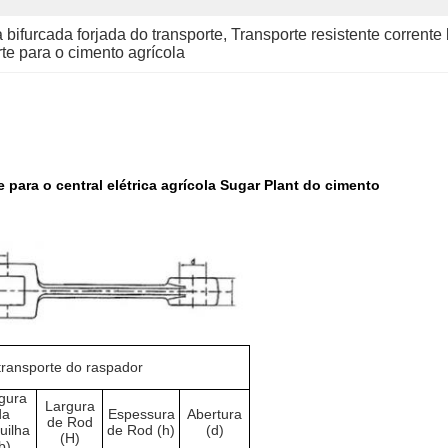
a bifurcada forjada do transporte
, 
Transporte resistente corrente 
rte para o cimento agrícola
e para o central elétrica agrícola Sugar Plant do cimento
transporte do raspador
gura
Largura
da
Espessura
Abertura
de Rod
uilha
de Rod (h)
(d)
(H)
b)