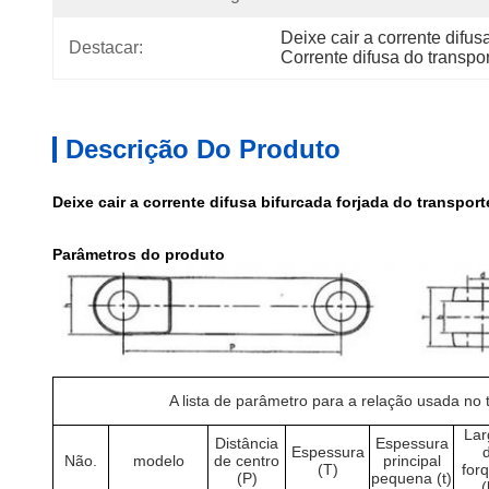
Deixe cair a corrente difus
Destacar:
Corrente difusa do transpo
Descrição Do Produto
Deixe cair a corrente difusa bifurcada forjada do transport
Parâmetros do produto
A lista de parâmetro para a relação usada no 
Lar
Distância
Espessura
Espessura
Não.
modelo
de centro
principal
(T)
forq
(P)
pequena (t)
(