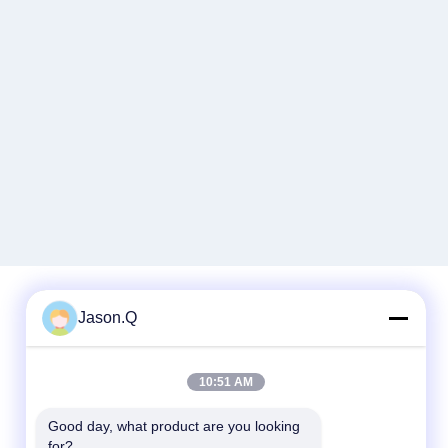
Jason.Q
Contato rápido
10:51 AM
Telefone
86-23-86636683
Good day, what product are you looking 
for?