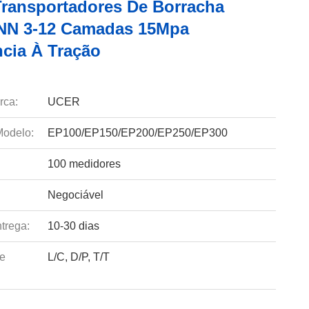
Transportadores De Borracha
NN 3-12 Camadas 15Mpa
ncia À Tração
rca:
UCER
odelo:
EP100/EP150/EP200/EP250/EP300
100 medidores
Negociável
trega:
10-30 dias
e
L/C, D/P, T/T