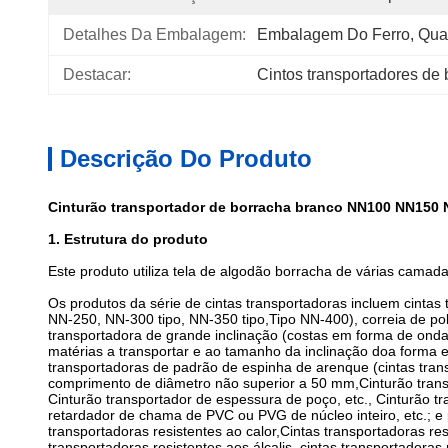
Detalhes Da Embalagem:
Embalagem Do Ferro, Quad
Destacar:
Cintos transportadores de
Descrição Do Produto
Cinturão transportador de borracha branco NN100 NN150
1. Estrutura do produto
Este produto utiliza tela de algodão borracha de várias cama
Os produtos da série de cintas transportadoras incluem cintas
NN-250, NN-300 tipo, NN-350 tipo,Tipo NN-400), correia de poli
transportadora de grande inclinação (costas em forma de onda)
matérias a transportar e ao tamanho da inclinação doa forma e
transportadoras de padrão de espinha de arenque (cintas tra
comprimento de diâmetro não superior a 50 mm,Cinturão transp
Cinturão transportador de espessura de poço, etc., Cinturão t
retardador de chama de PVC ou PVG de núcleo inteiro, etc.; e 
transportadoras resistentes ao calor,Cintas transportadoras res
transportadoras resistentes aos álcalis, cintas transportadoras 