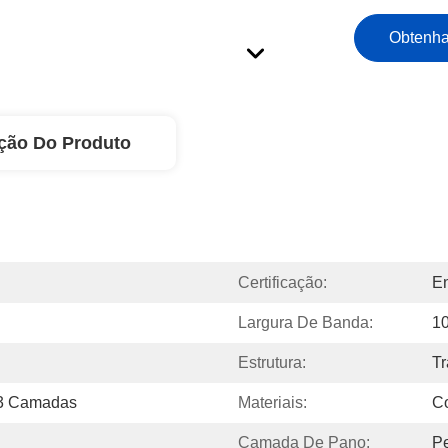
Obtenha
ção Do Produto
Certificação:
En
Largura De Banda:
1
Estrutura:
Tr
 3 Camadas
Materiais:
Co
Camada De Pano:
P