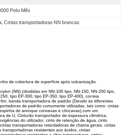
0000 Pelo Mês
a
, 
Cintas transportadoras NN brancas
nho de cobertura de superfície após vulcanização.
 nylon (NN) (divididas em NN-100 tipo, NN-150, NN-200 tipo,
250, tipo EP-300, tipo EP-350, tipo EP-400), correia
 fim, banda transportadora de padrão {Devido às diferentes
sportadoras de padrão comumente utilizadas, tais como: cintas
de espinha de arenque convexas e côncavas),com um
 de U, Cinturão transportador de espessura cilíndrica,
gências do utilizador, cinto de retenção de água, cinto
cintas transportadoras retardadoras de chama gerais, cintas
s transportadoras resistentes aos ácidos, cintas
ransportadoras resistentes a altas temperaturas, cintas