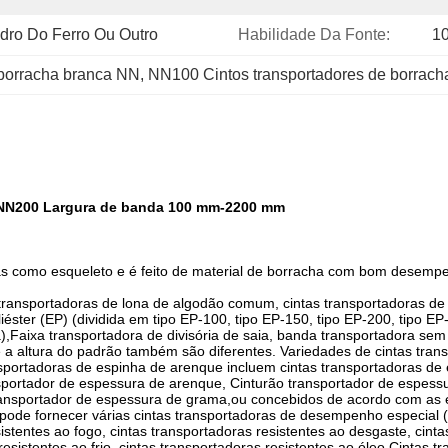
ro Do Ferro Ou Outro
Habilidade Da Fonte:
1
 borracha branca NN
, 
NN100 Cintos transportadores de borrach
 NN200 Largura de banda 100 mm-2200 mm
das como esqueleto e é feito de material de borracha com bom desempe
 transportadoras de lona de algodão comum, cintas transportadoras de
éster (EP) (dividida em tipo EP-100, tipo EP-150, tipo EP-200, tipo EP-
,Faixa transportadora de divisória de saia, banda transportadora sem
 a altura do padrão também são diferentes. Variedades de cintas tran
nsportadoras de espinha de arenque incluem cintas transportadoras 
ortador de espessura de arenque, Cinturão transportador de espessura
ransportador de espessura de grama,ou concebidos de acordo com as exi
pode fornecer várias cintas transportadoras de desempenho especial (
istentes ao fogo, cintas transportadoras resistentes ao desgaste, cinta
resistentes ao frio, cintas transportadoras resistentes ao óleo,Cintas t