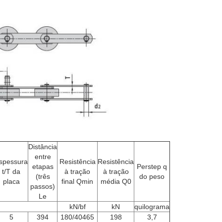
Distância
entre
spessura
Resistência
Resistência
etapas
Perstep q
t/T da
à tração
à tração
(três
do peso
placa
final Qmin
média Q0
passos)
Le
kN/bf
kN
quilograma
5
394
180/40465
198
3,7