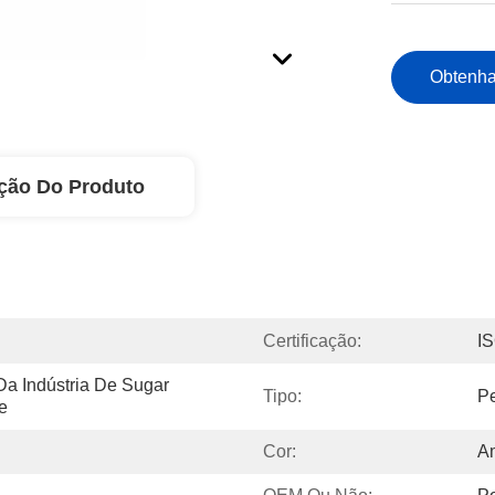
Obtenha
ção Do Produto
Certificação:
I
a Indústria De Sugar 
Tipo:
P
e
Cor:
Am