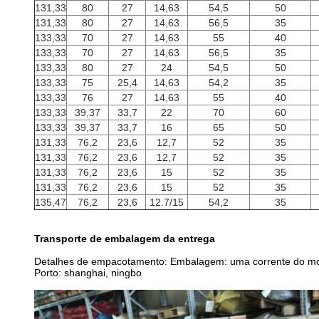
131,33
80
27
14,63
54,5
50
131,33
80
27
14,63
56,5
35
133,33
70
27
14,63
55
40
133,33
70
27
14,63
56,5
35
133,33
80
27
24
54,5
50
133,33
75
25,4
14,63
54,2
35
133,33
76
27
14,63
55
40
133,33
39,37
33,7
22
70
60
133,33
39,37
33,7
16
65
50
131,33
76,2
23,6
12,7
52
35
131,33
76,2
23,6
12,7
52
35
131,33
76,2
23,6
15
52
35
131,33
76,2
23,6
15
52
35
135,47
76,2
23,6
12.7/15
54,2
35
Transporte de embalagem da entrega
Detalhes de empacotamento: Embalagem: uma corrente do moin
Porto: shanghai, ningbo