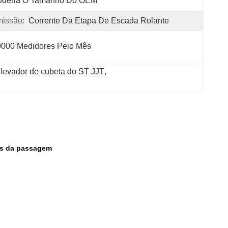
oderia O Tamanho Do OEM
issão:
Corrente Da Etapa De Escada Rolante
0000 Medidores Pelo Mês
elevador de cubeta do ST JJT
, 
tes da passagem