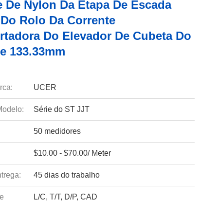
e De Nylon Da Etapa De Escada
 Do Rolo Da Corrente
rtadora Do Elevador De Cubeta Do
e 133.33mm
rca:
UCER
odelo:
Série do ST JJT
50 medidores
$10.00 - $70.00/ Meter
trega:
45 dias do trabalho
e
L/C, T/T, D/P, CAD