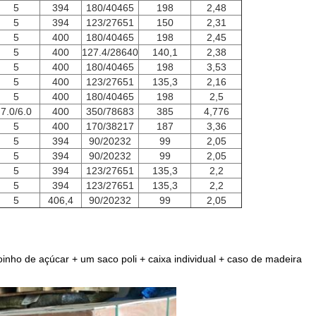
5
394
180/40465
198
2,48
5
394
123/27651
150
2,31
5
400
180/40465
198
2,45
5
400
127.4/28640
140,1
2,38
5
400
180/40465
198
3,53
5
400
123/27651
135,3
2,16
5
400
180/40465
198
2,5
7.0/6.0
400
350/78683
385
4,776
5
400
170/38217
187
3,36
5
394
90/20232
99
2,05
5
394
90/20232
99
2,05
5
394
123/27651
135,3
2,2
5
394
123/27651
135,3
2,2
5
406,4
90/20232
99
2,05
ho de açúcar + um saco poli + caixa individual + caso de madeira