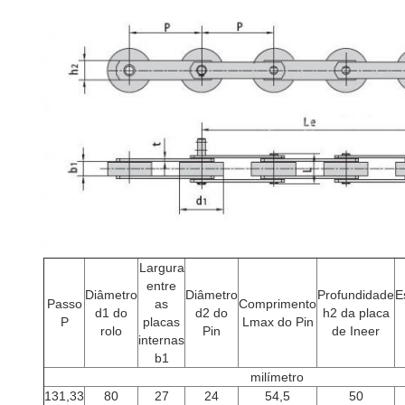
Largura
entre
Diâmetro
Diâmetro
Profundidade
E
Passo
as
Comprimento
d1 do
d2 do
h2 da placa
P
placas
Lmax do Pin
rolo
Pin
de Ineer
internas
b1
milímetro
131,33
80
27
24
54,5
50