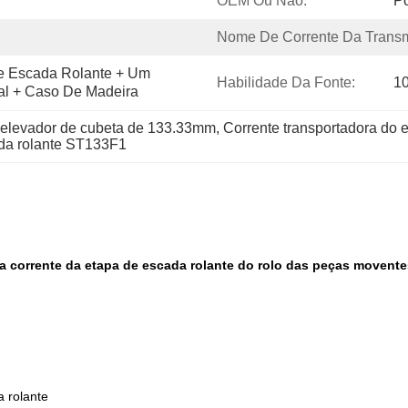
OEM Ou Não:
P
Nome De Corrente Da Transm
 Escada Rolante + Um 
Habilidade Da Fonte:
1
ual + Caso De Madeira
o elevador de cubeta de 133.33mm
, 
Corrente transportadora do 
ada rolante ST133F1
da corrente da etapa de escada rolante do rolo das peças moven
 rolante