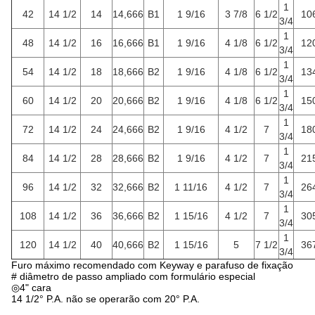
1
42
14 1/2
14
14,666
B1
1 9/16
3 7/8
6 1/2
10
3/4
1
48
14 1/2
16
16,666
B1
1 9/16
4 1/8
6 1/2
12
3/4
1
54
14 1/2
18
18,666
B2
1 9/16
4 1/8
6 1/2
13
3/4
1
60
14 1/2
20
20,666
B2
1 9/16
4 1/8
6 1/2
15
3/4
1
72
14 1/2
24
24,666
B2
1 9/16
4 1/2
7
18
3/4
1
84
14 1/2
28
28,666
B2
1 9/16
4 1/2
7
21
3/4
1
96
14 1/2
32
32,666
B2
1 11/16
4 1/2
7
26
3/4
1
108
14 1/2
36
36,666
B2
1 15/16
4 1/2
7
30
3/4
1
120
14 1/2
40
40,666
B2
1 15/16
5
7 1/2
36
3/4
Furo máximo recomendado com Keyway e parafuso de fixação
# diâmetro de passo ampliado com formulário especial
◎4" cara
14 1/2° P.A. não se operarão com 20° P.A.