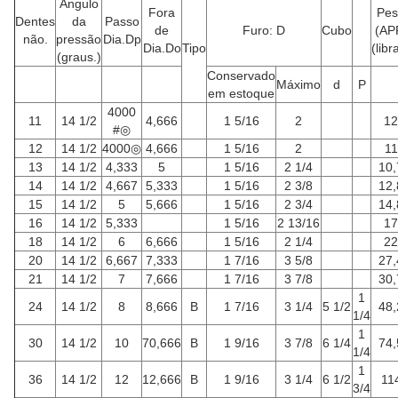
Ângulo
Fora
Pes
Dentes
da
Passo
de
Furo: D
Cubo
(AP
não.
pressão
Dia.Dp
Dia.Do
Tipo
(libr
(graus.)
Conservado
Máximo
d
P
em estoque
4000
11
14 1/2
4,666
1 5/16
2
12
#◎
12
14 1/2
4000◎
4,666
1 5/16
2
11
13
14 1/2
4,333
5
1 5/16
2 1/4
10,
14
14 1/2
4,667
5,333
1 5/16
2 3/8
12,
15
14 1/2
5
5,666
1 5/16
2 3/4
14,
16
14 1/2
5,333
1 5/16
2 13/16
17
18
14 1/2
6
6,666
1 5/16
2 1/4
22
20
14 1/2
6,667
7,333
1 7/16
3 5/8
27,
21
14 1/2
7
7,666
1 7/16
3 7/8
30,
1
24
14 1/2
8
8,666
B
1 7/16
3 1/4
5 1/2
48,
1/4
1
30
14 1/2
10
70,666
B
1 9/16
3 7/8
6 1/4
74,
1/4
1
36
14 1/2
12
12,666
B
1 9/16
3 1/4
6 1/2
11
3/4