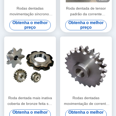
Rodas dentadas
Roda dentada de tensor
movimentação síncronos
padrão da corrente
inoxidáveis de corrente da
movimentação do ANSI que
Obtenha o melhor
Obtenha o melhor
polia
carrega a roda dentada
preço
preço
furada
Roda dentada mais inativa
Rodas dentadas
coberta de bronze feita sob
movimentação de corrente
encomenda da corrente do
do tratamento térmico de
Obtenha o melhor
Obtenha o melhor
rolo
SS304 60B 80B