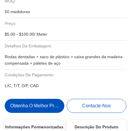
MOQ:
50 medidores
Preço:
$5.00 - $100.00/ Meter
Detalhes Da Embalagem:
Rodas dentadas + saco de plástico + caixa grandes da madeira
compensada + páletes de aço
Condições De Pagamento:
L/C, T/T, D/P, CAD
Obtenha O Melhor Preço
Contacte-Nos
Informações Pormenorizadas
Descrição Do Produto