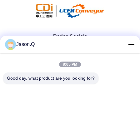
Redes Sociais
Jason.Q
Contato rápido
8:05 PM
Telefone
Good day, what product are you looking for?
86-23-86636683
E-mail
marketing@cdindustry.com
Endereço
14-26, 25o andar, edifício 1, Longhu Tianji, 88 Jinxi Street,
Xiantao Street, distrito de Yubei, Chongqing